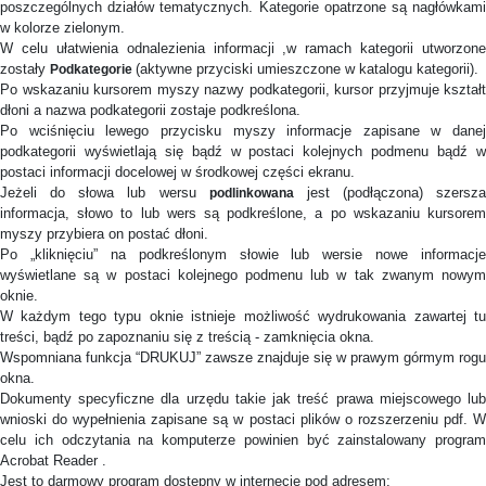
poszczególnych działów tematycznych. Kategorie opatrzone są nagłówkami
w kolorze zielonym.
W celu ułatwienia odnalezienia informacji ,w ramach kategorii utworzone
zostały
(aktywne przyciski umieszczone w katalogu kategorii).
Podkategorie
Po wskazaniu kursorem myszy nazwy podkategorii, kursor przyjmuje kształt
dłoni a nazwa podkategorii zostaje podkreślona.
Po wciśnięciu lewego przycisku myszy informacje zapisane w danej
podkategorii wyświetlają się bądź w postaci kolejnych podmenu bądź w
postaci informacji docelowej w środkowej części ekranu.
Jeżeli do słowa lub wersu
jest (podłączona) szersza
podlinkowana
informacja, słowo to lub wers są podkreślone, a po wskazaniu kursorem
myszy przybiera on postać dłoni.
Po „kliknięciu” na podkreślonym słowie lub wersie nowe informacje
wyświetlane są w postaci kolejnego podmenu lub w tak zwanym nowym
oknie.
W każdym tego typu oknie istnieje możliwość wydrukowania zawartej tu
treści, bądź po zapoznaniu się z treścią - zamknięcia okna.
Wspomniana funkcja “DRUKUJ” zawsze znajduje się w prawym górmym rogu
okna.
Dokumenty specyficzne dla urzędu takie jak treść prawa miejscowego lub
wnioski do wypełnienia zapisane są w postaci plików o rozszerzeniu pdf. W
celu ich odczytania na komputerze powinien być zainstalowany program
Acrobat Reader .
Jest to darmowy program dostępny w internecie pod adresem: