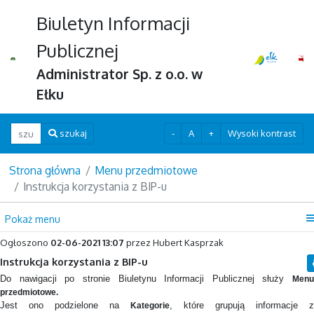
Biuletyn Informacji
Publicznej
Administrator Sp. z o.o. w
Ełku
Wpisz szukaną frazę
-
A
+
Wysoki kontrast
szukaj
Strona główna
Menu przedmiotowe
Instrukcja korzystania z BIP-u
Pokaż menu
Ogłoszono
02-06-2021 13:07
przez Hubert Kasprzak
Instrukcja korzystania z BIP-u
Do nawigacji po stronie Biuletynu Informacji Publicznej służy
Menu
przedmiotowe.
Jest ono podzielone na
, które grupują informacje z
Kategorie